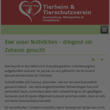
Kiwi unser Notfellchen - dringend ein
Zuhause gesucht
|
Kiwi wurde in der Nähe vom Kreuzbergweiher orientierungslos
aufgefunden und am 14. Januar zu uns gebracht. Sie ist unsere
derzeit ärmste Katze im Tierheim.
Schnell stellte sich heraus, dass Kiwi - wie wir sie zwischenzeitlich
genannt haben - ein stark eingeschränktes Sehvermögen hat und
vermutlich taub, zumindest aber sehr schwerhörig ist. Ihr gepflegtes
Äusseres und ihr guter Allgemeinzustand sprechen dafür, dass es sich
um keine Streunerkatze handelt.
Ist sie entlaufen? Unwahrscheinlich, denn bislang hat sie bei uns noch