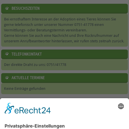
BESUCHSZEITEN
Bei ernsthaftem Interesse an der Adoption eines Tieres können Sie
gerne telefonisch unter unserer Nummer 0751-41778 einen
Vermittlungs- oder Beratungstermin vereinbaren.
Gerne können Sie auch eine Nachricht und Ihre Rückrufnummer auf
unserem Anrufbeantworter hinterlassen, wir rufen stets zeitnah zurück.
TELEFONKONTAKT
Der direkte Draht zu uns: 0751/41778
AKTUELLE TERMINE
Keine Einträge gefunden