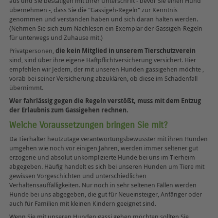
aus und Sie bestätigen mit Ihrer Unterschrift - bevor Sie einen Hund
übernehmen -, dass Sie die "Gassigeh-Regeln" zur Kenntnis
genommen und verstanden haben und sich daran halten werden.
(Nehmen Sie sich zum Nachlesen ein Exemplar der Gassigeh-Regeln
für unterwegs und Zuhause mit.)
Privatpersonen,
die kein Mitglied in unserem Tierschutzverein
sind, sind über ihre eigene Haftpflichtversicherung versichert. Hier
empfehlen wir Jedem, der mit unseren Hunden gassigehen möchte ,
vorab bei seiner Versicherung abzuklären, ob diese im Schadenfall
übernimmt.
Wer fahrlässig gegen die Regeln verstößt, muss mit dem Entzug
der Erlaubnis zum Gassigehen rechnen.
Welche Voraussetzungen bringen Sie mit?
Da Tierhalter heutzutage verantwortungsbewusster mit ihren Hunden
umgehen wie noch vor einigen Jahren, werden immer seltener gut
erzogene und absolut unkomplizierte Hunde bei uns im Tierheim
abgegeben. Häufig handelt es sich bei unseren Hunden um Tiere mit
gewissen Vorgeschichten und unterschiedlichen
Verhaltensauffälligkeiten. Nur noch in sehr seltenen Fällen werden
Hunde bei uns abgegeben, die gut für Neueinsteiger, Anfänger oder
auch für Familien mit kleinen Kindern geeignet sind.
Wenn Sie mit unseren Hunden gassi gehen möchten sollten Sie