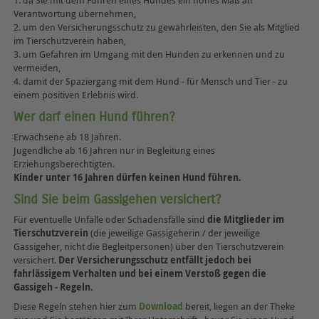
1. da Sie mit dem Führen eines Hundes ein hohes Maß an
Verantwortung übernehmen,
2. um den Versicherungsschutz zu gewährleisten, den Sie als Mitglied
im Tierschutzverein haben,
3. um Gefahren im Umgang mit den Hunden zu erkennen und zu
vermeiden,
4. damit der Spaziergang mit dem Hund - für Mensch und Tier - zu
einem positiven Erlebnis wird.
Wer darf einen Hund führen?
Erwachsene ab 18 Jahren.
Jugendliche ab 16 Jahren nur in Begleitung eines
Erziehungsberechtigten.
Kinder unter 16 Jahren dürfen keinen Hund führen.
Sind Sie beim Gassigehen versichert?
Für eventuelle Unfälle oder Schadensfälle sind
die Mitglieder im
Tierschutzverein
(die jeweilige Gassigeherin / der jeweilige
Gassigeher, nicht die Begleitpersonen) über den Tierschutzverein
versichert.
Der Versicherungsschutz entfällt jedoch bei
fahrlässigem Verhalten und bei einem Verstoß gegen die
Gassigeh - Regeln.
Diese Regeln stehen hier zum
Download
bereit, liegen an der Theke