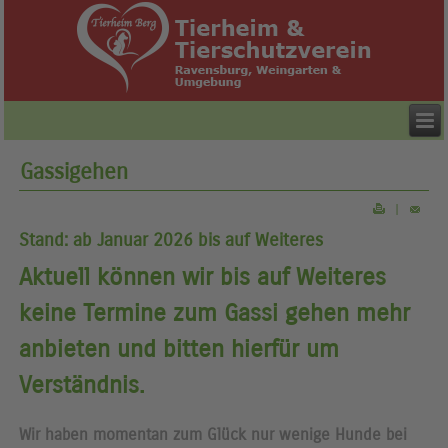
Gassigehen
|
Stand: ab Januar 2026 bis auf Weiteres
Aktuell können wir bis auf Weiteres
keine Termine zum Gassi gehen mehr
anbieten und bitten hierfür um
Verständnis.
Wir haben momentan zum Glück nur wenige Hunde bei