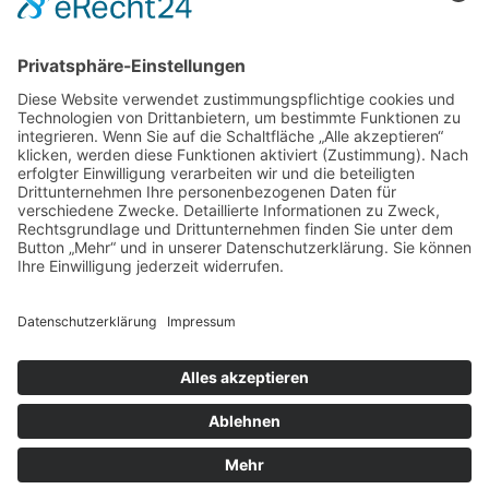
Home
|
Tierheim & Tierschutzverein
|
Helfen
|
Jugendbereich
|
Service
|
Wissenswertes
|
Formulare
|
Kontakt
Besucherstatistik:
Heute: 170 | Gestern: 330 | Monat: 4304 |
Gesamt: 1111429
Tierheim Berg
Kernen 2
88276 Berg
Telefon: +49 751 41778 u. 551954
Telefax: +49 751 55782889
info@tierheim-berg.de
Impressum
|
Datenschutz
|
Cookie-Einstellungen
Copyright © 2026 Tierheim Berg.Alle Rechte vorbehalten.
Webdesign | Konzeption | Hosting:
Systemworks-EDV GmbH
, D-88339 Bad Waldsee