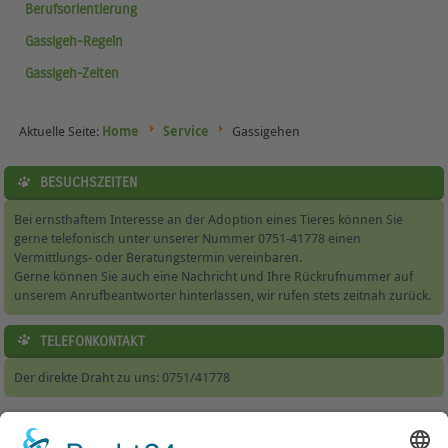
Berufsorientierung
Gassigeh-Regeln
Gassigeh-Zeiten
Aktuelle Seite:
Home
Service
Gassigehen
BESUCHSZEITEN
Bei ernsthaftem Interesse an der Adoption eines Tieres können Sie
gerne telefonisch unter unserer Nummer 0751-41778 einen
Vermittlungs- oder Beratungstermin vereinbaren.
Gerne können Sie auch eine Nachricht und Ihre Rückrufnummer auf
unserem Anrufbeantworter hinterlassen, wir rufen stets zeitnah zurück.
TELEFONKONTAKT
Der direkte Draht zu uns: 0751/41778