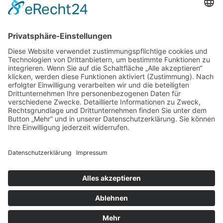
Home
|
Tierheim & Tierschutzverein
|
Helfen
|
Jugendbereich
|
Service
|
Wissenswertes
|
Formulare
|
Kontakt
Besucherstatistik:
Heute: 351 | Gestern: 356 | Monat: 3399 |
Gesamt: 1110524
Tierheim Berg
Kernen 2
88276 Berg
Telefon: +49 751 41778 u. 551954
Telefax: +49 751 55782889
info@tierheim-berg.de
Impressum
|
Datenschutz
|
Cookie-Einstellungen
Copyright © 2026 Tierheim Berg.Alle Rechte vorbehalten.
Webdesign | Konzeption | Hosting: