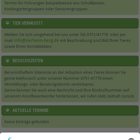
Termin für Führungen beispielsweise von Schulklassen,
Kindergartengruppen oder Seniorengruppen.
TIER VERMISST?
Melden Sie sich umgehend bei uns unter Tel: 0751/41778 oder per
mail:
info@tierheim-berg.de
mit Beschreibung und Bild Ihres Tieres
sowie Ihren Kontaktdaten.
BESUCHSZEITEN
Bei ernsthaftem Interesse an der Adoption eines Tieres können Sie
gerne telefonisch unter unserer Nummer 0751-41778 einen
Vermittlungs- oder Beratungstermin vereinbaren.
Gerne können Sie auch eine Nachricht und Ihre Rückrufnummer auf
unserem Anrufbeantworter hinterlassen, wir rufen stets zeitnah zurück.
AKTUELLE TERMINE
Keine Einträge gefunden