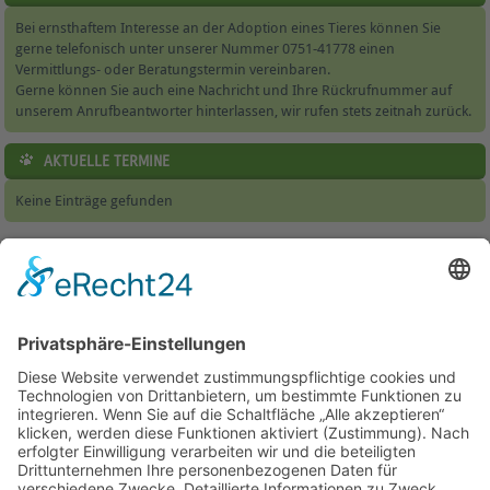
Bei ernsthaftem Interesse an der Adoption eines Tieres können Sie
gerne telefonisch unter unserer Nummer 0751-41778 einen
Vermittlungs- oder Beratungstermin vereinbaren.
Gerne können Sie auch eine Nachricht und Ihre Rückrufnummer auf
unserem Anrufbeantworter hinterlassen, wir rufen stets zeitnah zurück.
AKTUELLE TERMINE
Keine Einträge gefunden
Home
|
Tierheim & Tierschutzverein
|
Helfen
|
Jugendbereich
|
Service
|
Wissenswertes
|
Formulare
|
Kontakt
Besucherstatistik:
Heute: 72 | Gestern: 330 | Monat: 4206 |