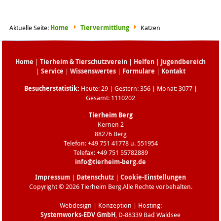
Aktuelle Seite:
Home
Tiervermittlung
Katzen
Home
|
Tierheim & Tierschutzverein
|
Helfen
|
Jugendbereich
|
Service
|
Wissenswertes
|
Formulare
|
Kontakt
Besucherstatistik:
Heute: 29 | Gestern: 356 | Monat: 3077 |
Gesamt: 1110202
Tierheim Berg
Kernen 2
88276 Berg
Telefon: +49 751 41778 u. 551954
Telefax: +49 751 55782889
info@tierheim-berg.de
Impressum
|
Datenschutz
|
Cookie-Einstellungen
Copyright © 2026 Tierheim Berg.Alle Rechte vorbehalten.
Webdesign | Konzeption | Hosting:
Systemworks-EDV GmbH
, D-88339 Bad Waldsee