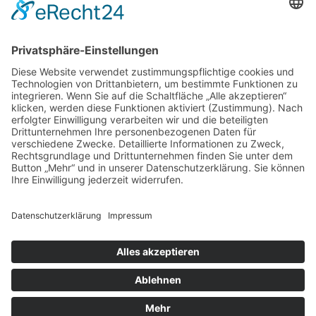
Home
|
Tierheim & Tierschutzverein
|
Helfen
|
Jugendbereich
|
Service
|
Wissenswertes
|
Formulare
|
Kontakt
Besucherstatistik:
Heute: 27 | Gestern: 375 | Monat: 3450 |
Gesamt: 1110575
Tierheim Berg
Kernen 2
88276 Berg
Telefon: +49 751 41778 u. 551954
Telefax: +49 751 55782889
info@tierheim-berg.de
Impressum
|
Datenschutz
|
Cookie-Einstellungen
Copyright © 2026 Tierheim Berg.Alle Rechte vorbehalten.
Webdesign | Konzeption | Hosting: