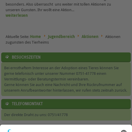
besonders. Also überrascht uns weiter mit tollen Aktionen zu
unseren Gunsten. Ihr wollt eine Aktion...
weiterlesen
Aktuelle Seite:
Home
Jugendbereich
Aktionen
Aktionen
zugunsten des Tierheims
BESUCHSZEITEN
Bei ernsthaftem Interesse an der Adoption eines Tieres können Sie
gerne telefonisch unter unserer Nummer 0751-41778 einen
Vermittlungs- oder Beratungstermin vereinbaren.
Gerne können Sie auch eine Nachricht und Ihre Rückrufnummer auf
unserem Anrufbeantworter hinterlassen, wir rufen stets zeitnah zurück.
TELEFONKONTAKT
Der direkte Draht zu uns: 0751/41778