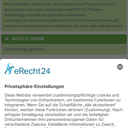
Bei ernsthaftem Interesse an der Adoption eines Tieres können Sie
gerne telefonisch unter unserer Nummer 0751-41778 einen
Vermittlungs- oder Beratungstermin vereinbaren.
Gerne können Sie auch eine Nachricht und Ihre Rückrufnummer auf
unserem Anrufbeantworter hinterlassen, wir rufen stets zeitnah zurück.
AKTUELLE TERMINE
Keine Einträge gefunden
Home
|
Tierheim & Tierschutzverein
|
Helfen
|
Jugendbereich
|
Service
|
Wissenswertes
|
Formulare
|
Kontakt
Besucherstatistik:
Heute: 126 | Gestern: 330 | Monat: 4260 |