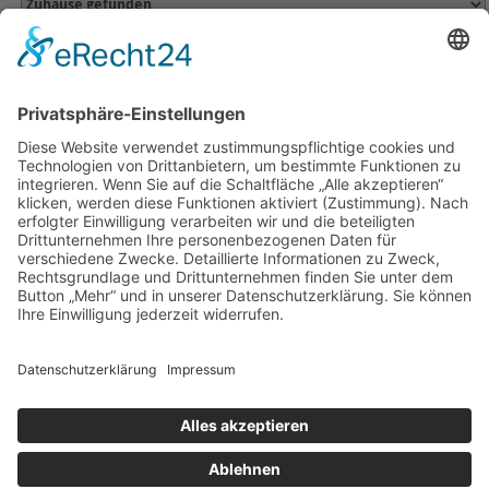
Name suchen
Aktuelle Seite:
Home
Tiervermittlung
Zuhause gefunden
Home
|
Tierheim & Tierschutzverein
|
Helfen
|
Jugendbereich
|
Service
|
Wissenswertes
|
Formulare
|
Kontakt
Besucherstatistik:
Heute: 163 | Gestern: 384 | Monat: 2855 |
Gesamt: 1109980
Tierheim Berg
Kernen 2
88276 Berg
Telefon: +49 751 41778 u. 551954
Telefax: +49 751 55782889
info@tierheim-berg.de
Impressum
|
Datenschutz
|
Cookie-Einstellungen
Copyright © 2026 Tierheim Berg.Alle Rechte vorbehalten.