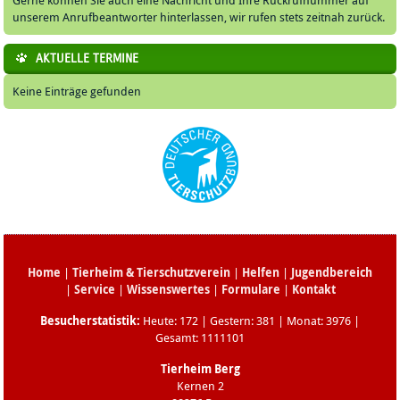
Gerne können Sie auch eine Nachricht und Ihre Rückrufnummer auf
unserem Anrufbeantworter hinterlassen, wir rufen stets zeitnah zurück.
AKTUELLE TERMINE
Keine Einträge gefunden
Home
|
Tierheim & Tierschutzverein
|
Helfen
|
Jugendbereich
|
Service
|
Wissenswertes
|
Formulare
|
Kontakt
Besucherstatistik:
Heute: 172 | Gestern: 381 | Monat: 3976 |
Gesamt: 1111101
Tierheim Berg
Kernen 2