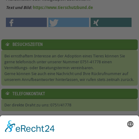
Text und Bild:
https://www.tierschutzbund.de
BESUCHSZEITEN
Bei ernsthaftem Interesse an der Adoption eines Tieres können Sie
gerne telefonisch unter unserer Nummer 0751-41778 einen
Vermittlungs- oder Beratungstermin vereinbaren.
Gerne können Sie auch eine Nachricht und Ihre Rückrufnummer auf
unserem Anrufbeantworter hinterlassen, wir rufen stets zeitnah zurück.
TELEFONKONTAKT
Der direkte Draht zu uns: 0751/41778