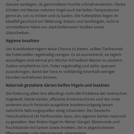
Ganzen ausliegen, da geschnittene Früchte schnell verderben. Flache
Schalen mit Wasser nehmen Vögel auch bei kalten Temperaturen
gerne an, um zu trinken und zu baden. Die Futterplätze liegen im
Idealfall geschützt vor Witterung, Katzen und Greifvögeln, nicht in
unmittelbarer Nähe von stark befahrenen Straßen sowie
Glasscheiben.
Hygiene beachten
Um Krankheitserregern keine Chance zu bieten, sollten Tierfreunde
die Futterstellen regelmäßig reinigen. Es ist ausreichend, sie täglich
auszufegen und einmal pro Woche mit heißem Wasser zu säubern.
Zudem empfiehlt es sich, Futter regelmäßig und dafür sparsam
auszubringen, damit die Tiere es vollständig innerhalb weniger
Stunden aufnehmen können.
Naturnah gestaltete Gärten helfen Vögeln und Insekten
Die Fütterung allein löst allerdings nicht alle Probleme der heimischen
Vogelwelt. Sterile Gärten, effiziente Erntemaschinen und der unter
anderem durch Pestizide ausgelöste Insektenrückgang lassen
natürliche Nahrungsquellen stetig schwinden. Der Deutsche
Tierschutzbund rät Tierfreunden dazu, den eigenen Garten naturnah
zu gestalten. Hier finden Vögel im Winter Stängel, Blütenreste und
Fruchtstände mit Samen sowie Insekten, die in abgestorbenen
Pflanzenteilen oder Reisigstapeln überwintern.