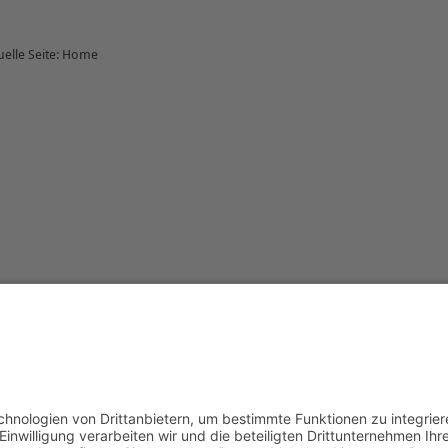
uelle Seite:
Home
 Tierschutzverein
|
Helfen
|
Jugendbereich
|
Service
|
Wissenswertes
|
esucherstatistik:
Heute: 329 | Gestern: 384 | Monat: 3021 | Gesamt: 11101
Impressum