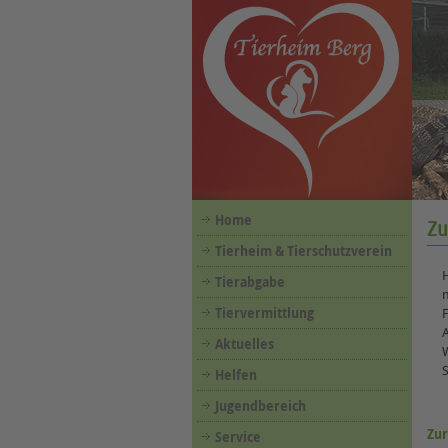
Home
Zu
Tierheim & Tierschutzverein
Tierabgabe
Tiervermittlung
F
Aktuelles
W
S
Helfen
Jugendbereich
Zur
Service