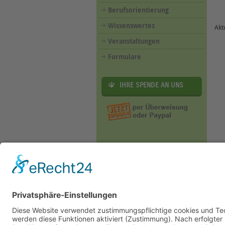
Berufsorientierung
Wissenswertes
Akt
Veranstaltungen
Formulare
IHRE SPENDE AN UNS
Home
|
Tierheim &
B
Tierheim Berg