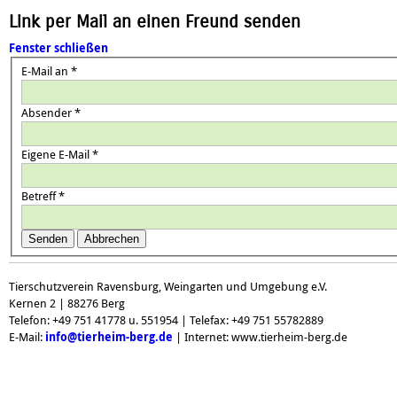
Link per Mail an einen Freund senden
Fenster schließen
E-Mail an
*
Absender
*
Eigene E-Mail
*
Betreff
*
Senden
Abbrechen
Tierschutzverein Ravensburg, Weingarten und Umgebung e.V.
Kernen 2 | 88276 Berg
Telefon: +49 751 41778 u. 551954 | Telefax: +49 751 55782889
E-Mail:
info@tierheim-berg.de
| Internet: www.tierheim-berg.de